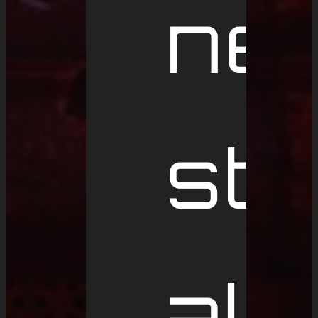
ne
stu
al