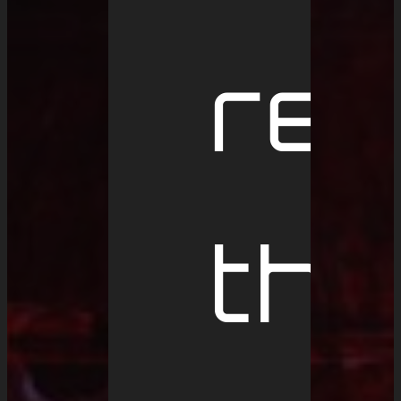
re
the