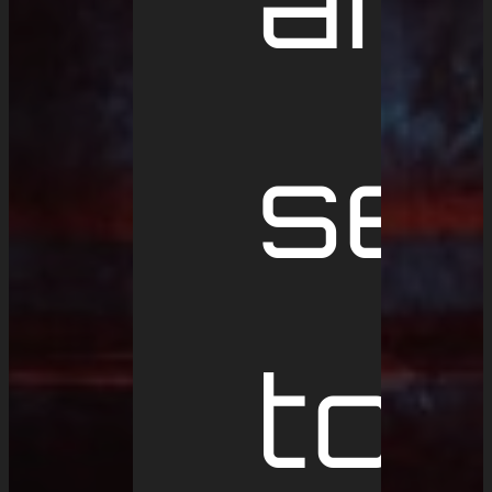
ar
set
to