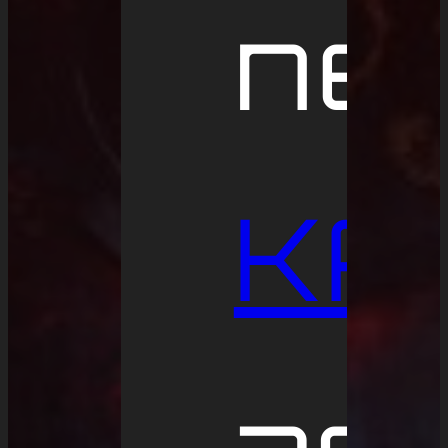
ne
KA