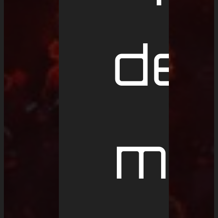
de
me