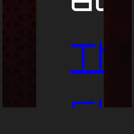
Th
Eld