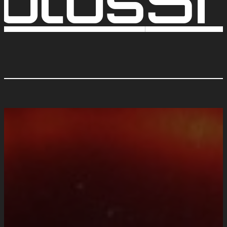
otos
S