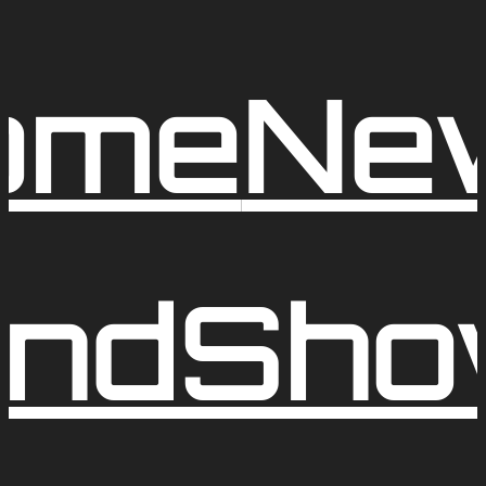
ome
Ne
nd
Sho