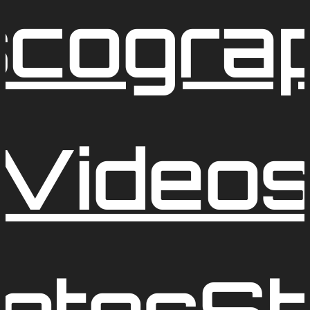
scogra
Video