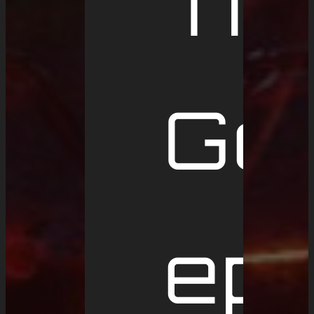
Th
Ge
epi