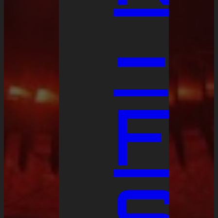
–
FI
S