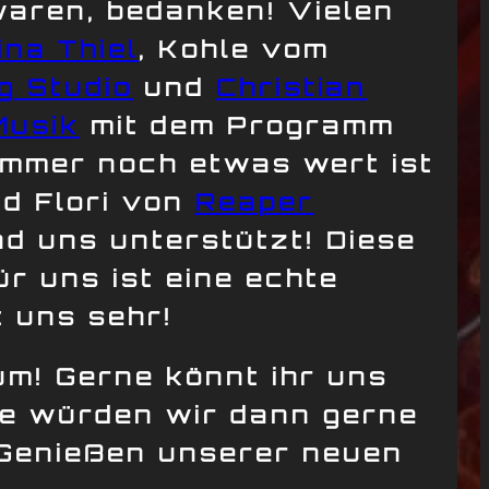
 waren, bedanken! Vielen
ina Thiel
, Kohle vom
g Studio
und
Christian
 Musik
mit dem Programm
 immer noch etwas wert ist
nd Flori von
Reaper
nd uns unterstützt! Diese
r uns ist eine echte
 uns sehr!
um! Gerne könnt ihr uns
se würden wir dann gerne
 Genießen unserer neuen