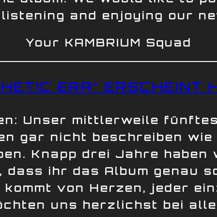
listening and enjoying our n
Your KAMBRIUM Squad
HETIC ERA“ ERSCHEINT 
n: Unser mittlerweile fünft
nen gar nicht beschreiben wie
ben. Knapp drei Jahre haben 
, dass ihr das Album genau s
n kommt von Herzen, jeder e
chten uns herzlichst bei allen