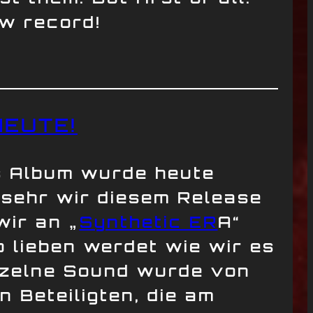
ew record!
HEUTE!
es Album wurde heute
 sehr wir diesem Release
wir an „
Synthetic ER
A“
o lieben werdet wie wir es
inzelne Sound wurde von
 Beteiligten, die am