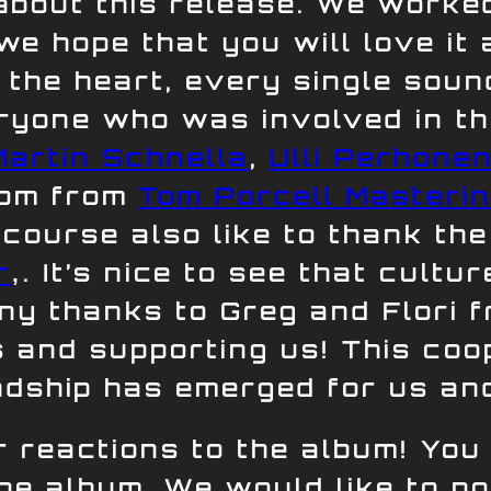
bout this release. We worked
we hope that you will love it
 the heart, every single soun
ryone who was involved in the
Martin Schnella
,
Ulli Perhone
Tom from
Tom Porcell Masterin
 course also like to thank th
r
‚. It’s nice to see that cultu
ny thanks to Greg and Flori 
s and supporting us! This coo
endship has emerged for us an
r reactions to the album! You
e album. We would like to pos