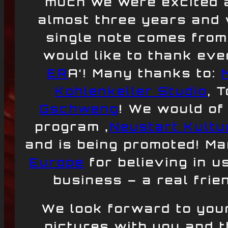
much we were excited a
almost three years and 
single note comes from
would like to thank eve
ER
A‘! Many thanks to:
Kohlenkeller Studio
, 
Gschweng
! We would of
program ‚
Neustart Kultu
and is being promoted! Ma
Europe
for believing in u
business – a real fri
We look forward to you
pictures with you and th