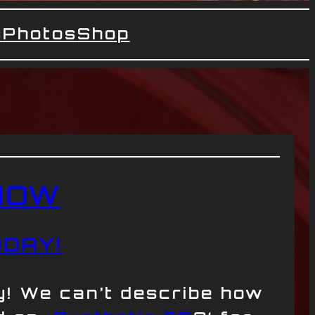
s
Photos
Shop
NOW
ODAY!
y! We can’t describe how