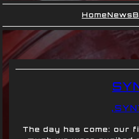
Home
News
B
SY
‚SYN
The day has come: our f