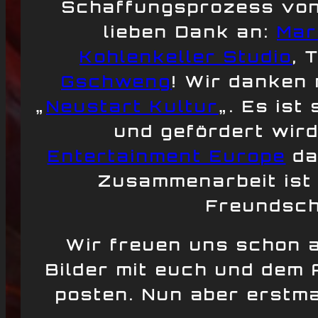
Schaffungsprozess von
lieben Dank an:
Mar
Kohlenkeller Studio
, 
Gschweng
! Wir danken
„
Neustart Kultur
„. Es is
und gefördert wir
Entertainment Europe
da
Zusammenarbeit ist 
Freundsch
Wir freuen uns schon a
Bilder mit euch und dem
posten. Nun aber erstm