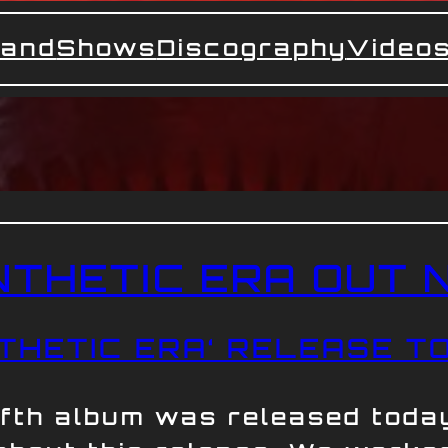
and
Shows
Discography
Video
NTHETIC ERA OUT 
THETIC ERA‘ RELEASE T
ifth album was released toda