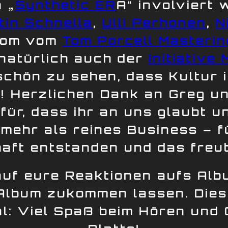
 „
Synthetic ER
A“ involviert
tin Schnella
,
Ulli Perhonen
,
N
Tom vom
Tom Porcell Masterin
 natürlich auch der
Initiative
t schön zu sehen, dass Kultur
d! Herzlichen Dank an Greg u
für, dass ihr an uns glaubt u
mehr als reines Business – fü
aft entstanden und das freut
uf eure Reaktionen aufs Alb
 Album zukommen lassen. Die
al: Viel Spaß beim Hören und