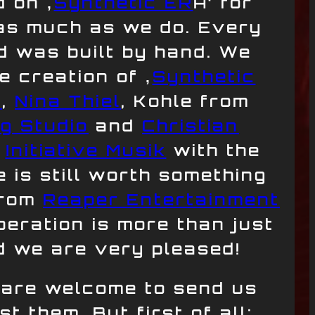
 on ‚
Synthetic ER
A‘ for
 as much as we do. Every
d was built by hand. We
 creation of ‚
Synthetic
n
,
Nina Thiel
, Kohle from
g Studio
and
Christian
e
Initiative Musik
with the
re is still worth something
from
Reaper Entertainment
peration is more than just
d we are very pleased!
 are welcome to send us
t them. But first of all: