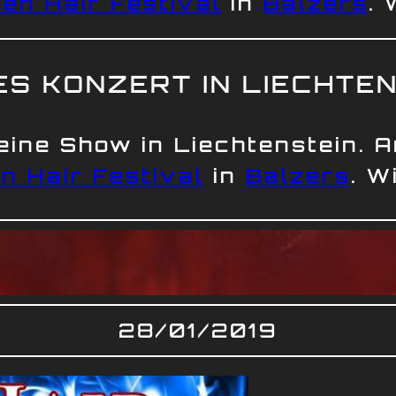
en Hair Festival
in
Balzers
. 
S KONZERT IN LIECHTE
eine Show in Liechtenstein. 
n Hair Festival
in
Balzers
. W
28/01/2019