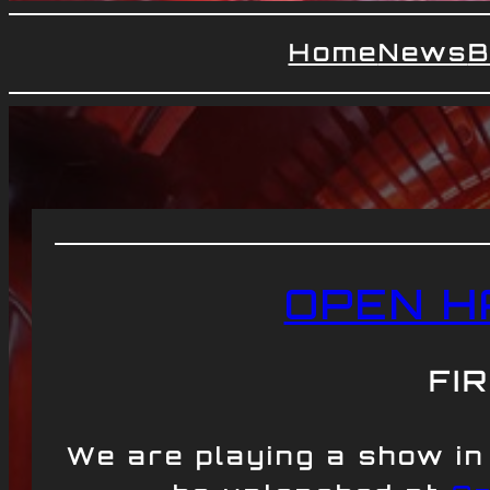
Home
News
B
OPEN H
FI
We are playing a show in