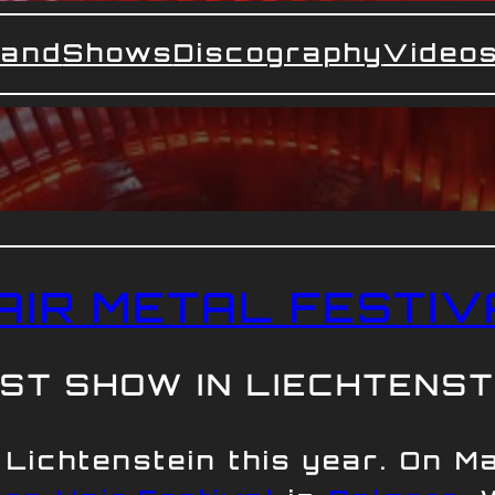
and
Shows
Discography
Video
AIR METAL FESTIV
RST SHOW IN LIECHTENST
 Lichtenstein this year. On M